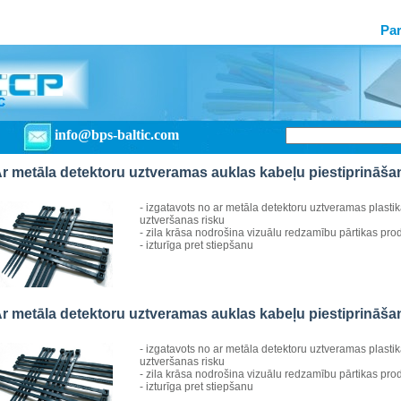
Pa
info@bps-baltic.com
r metāla detektoru uztveramas auklas kabeļu piestiprināš
- izgatavots no ar metāla detektoru uztveramas plasti
uztveršanas risku
- zila krāsa nodrošina vizuālu redzamību pārtikas pro
- izturīga pret stiepšanu
r metāla detektoru uztveramas auklas kabeļu piestiprināš
- izgatavots no ar metāla detektoru uztveramas plasti
uztveršanas risku
- zila krāsa nodrošina vizuālu redzamību pārtikas pro
- izturīga pret stiepšanu