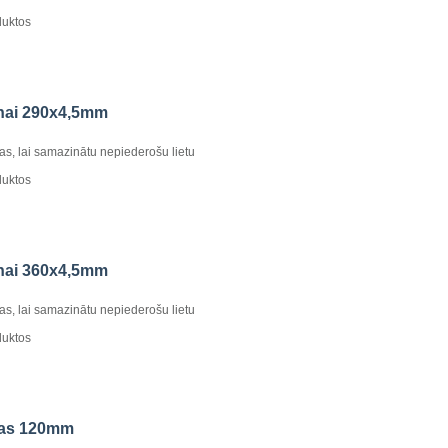
duktos
anai 290x4,5mm
kas, lai samazinātu nepiederošu lietu
duktos
anai 360x4,5mm
kas, lai samazinātu nepiederošu lietu
duktos
aļas 120mm