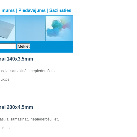
r mums
|
Piedāvājums
|
Sazināties
anai 140x3,5mm
kas, lai samazinātu nepiederošu lietu
duktos
anai 200x4,5mm
kas, lai samazinātu nepiederošu lietu
duktos