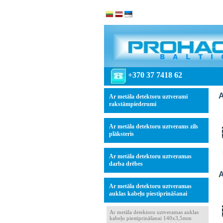
+370 37 7418 62
A
Ar metāla detektoru uztverami
rakstāmpiederumi
Ar metāla detektoru uztverams zils
plāksteris
Ar metāla detektoru uztveramas
darba drēbes
A
Ar metāla detektoru uztveramas
auklas kabeļu piestiprināšanai
Ar metāla detektoru uztveramas auklas
kabeļu piestiprināšanai 140x3,5mm