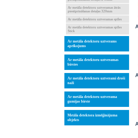
Ar metāla detektoru uztveramas ātrās
piestiprināšanas detaļas 320mm
Ar metāla detektoru uztveramas spīles
A
Ar metāla detektoru uztveramas spīles
Stick
Ar metāla detektoru uztverams
aprīkojums
Ar metāla detektoru uztveramas
birstes
A
Ar metāla detektoru uztverami droši
naži
Ar metāla detektoru uztverama
gumijas birste
Metāla detektora izmēģinājuma
objekts
A